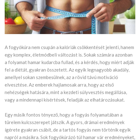
A fogyókúra nem csupán a kalóriák csökkentését jelenti, hanem
egy komplex, életmódbeli változást is. Sokak számára azonban
a folyamat hamar kudarcba fullad, és a kérdés, hogy miért adják
fel a diétát, gyakran összetett. Az egyik legnagyobb akadály,
amellyel sokan szembesülnek, az a rövid távú motiváció
elvesztése. Az emberek hajlamosak arra, hogy az első
nehézségek hatására, mint a kezdeti súlyvesztés megállása,
vagy a mindennapi kísértések, feladják az elhatározásukat.
Egy másik fontos tényező, hogy a fogyás folyamatában a
türelem kulcsszerepet játszik. A gyors, drámai eredmények
ígérete gyakran csábít, de a tartós fogyás nem történik egyik
napról a másikra. Sok fogyókúrázó túl hamar vár eredményeket,