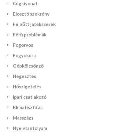
Cégkivonat
Elosztó szekrény
Felnőtt játékszerek
Férfi problémák
Fogorvos
Fogyókúra
Gépkölcsönző
Hegesztés
Hőszigetelés
Ipari csatlakozó
Klímatisztítás
Masszázs
Nyelvtanfolyam