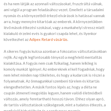
és ha nem látják az azonnali változásokat, frusztráltá válnak,
ami végül a program feladásához vezet. Emellett a társadalmi
nyomás és a környezetből érkező elvárások is hatással vannak
arra, hogy mennyire kitartóak az emberek. A környezetükben
lévő mások étkezési szokásai, vagy a munkahelyi stressz miatt
kialakuló érzelmi evés is gyakori csapda lehet, és ilyenkor
következhet az
Adipex Retard vásárlás
.
A sikeres fogyás kulcsa azonban a fokozatos változtatásokban
rejlik. Az egyik legfontosabb tényező a megfelelő mentalitás
kialakítása. A fogyás nem csak fizikailag, hanem lelkileg is
komoly munkát igényel. Az embereknek el kell fogadniuk, hogy
nem lehet minden nap tökéletes, és hogy a kudarcok is részei a
folyamatnak. Az önmagunkkal szembeni türelem és kitartás
elengedhetetlen. A másik fontos lépés az, hogy a diéta ne
csupán átmeneti megoldás legyen, hanem valódi életmódbeli
változás, amely fenntartható hosszú távon. Ehhez olyan apró,
de tartós változtatások szükségesek, mint a tudatos étkezés, a
megfelelő hidratáltság és a rendszeres mozgás.